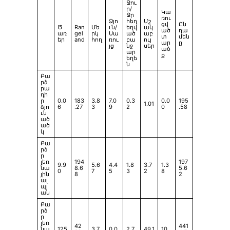
Ջու
ր/
Կա
Ջր
ռու
Ձյո
հեղ
Մշ
ցվ
Ըն
Ծ
Ran
Մե
ւն/
եղվ
ակ
ած
դա
առ
gel
րկ
Սա
ած
աբ
տ
մեն
եր
and
հող
ռու
բա
ույ
ար
ը
յց
նջ
սեր
ած
ար
ք
եղե
ն
Բա
րձ
րա
դի
ր
0.0
183
3.8
7.0
0.3
0.0
195
1.01
ձյո
6
.27
3
9
2
0
.58
ւն
ած
ած
կ
Բա
րձ
ր
լեռ
194
197
9.9
5.6
4.4
1.8
3.7
1.3
նա
8.6
5.6
0
7
5
3
2
8
յին
8
2
ալ
պյ
ան
Բա
րձ
ր
լեռ
42
441
նա
125
3.7
0.0
2.7
49.1
10.