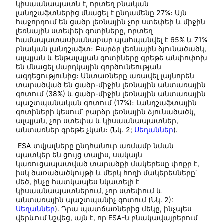
կիսաանապատն է, որտեղ բնական
լանդշաֆտներից մնացել է ընդամենը 27%։ Այն
հաջորդում են ցածր լեռնային չոր ստեփեի և միջին
լեռնային ստեփեի գոտիները, որտեղ
համապատասխանաբար պահպանվել է 65% և 71%
բնական լանդշաֆտ։ Բարձր լեռնային ձյունածածկ,
ալպյան և ենթալպյան գոտիները գրեթե անփոփոխ
են մնացել մարդկային գործունեության
ազդեցությունից։ Անտառները առավել լայնորեն
տարածված են ցածր-միջին լեռնային անտառային
գոտում (38%) և ցածր-միջին լեռնային անտառային
պաշտպանական գոտում (17%)։ Լանդշաֆտային
գոտիների կեսում՝ բարձր լեռնային ձյունածածկ,
ալպյան, չոր ստեփա և կիսաանապատներ,
անտառներ գրեթե չկան։ (Նկ. 2;
Սեղաններ
).
ESA տվյալները ընդհանուր առմամբ նման
պատկեր են ցույց տալիս, սակայն
կառուցապատված տարածքի մակերեսը փոքր է,
իսկ ծառածածկույթի և մերկ հողի մակերեսները՝
մեծ, ինչը հատկապես նկատելի է
կիսաանապատներում, չոր ստեփում և
անտառային պաշտպանիչ գոտում (Նկ. 2):
Սեղաններ
). Դրա պատճառներից մեկը, ինչպես
վերևում նշվեց, այն է, որ ESA-ն բնակավայրերում