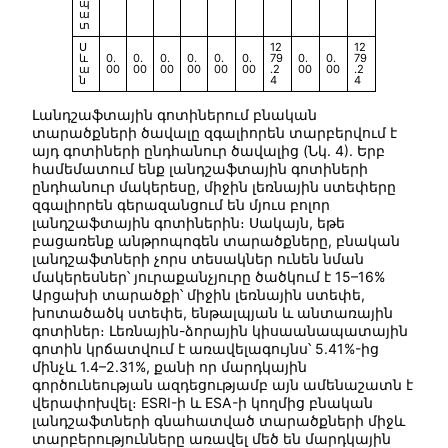
պ
ա
տ
Ս
12
12
և
0.
0.
0.
0.
0.
0.
79
0.
0.
79
ա
00
00
00
00
00
00
.2
00
00
.2
ն
4
4
Լանդշաֆտային գոտիներում բնական
տարածքների ծավալը զգալիորեն տարբերվում է
այդ գոտիների ընդհանուր ծավալից (Նկ. 4). Երբ
համեմատում ենք լանդշաֆտային գոտիների
ընդհանուր մակերեսը, միջին լեռնային ստեփերը
զգալիորեն գերազանցում են մյուս բոլոր
լանդշաֆտային գոտիներին։ Սակայն, եթե
բացառենք անթրոպոգեն տարածքները, բնական
լանդշաֆտների չորս տեսակներ ունեն նման
մակերեսներ՝ յուրաքանչյուրը ծածկում է 15–16%
Արցախի տարածքի՝ միջին լեռնային ստեփե,
խոտածածկ ստեփե, ենթալպյան և անտառային
գոտիներ։ Լեռնային-ձորային կիսաանապատային
գոտին կրճատվում է առավելագույնս՝ 5.41%-ից
մինչև 1.4–2.31%, քանի որ մարդկային
գործունեության ազդեցությամբ այն ամենաշատն է
վերափոխվել։ ESRI-ի և ESA-ի կողմից բնական
լանդշաֆտների գնահատված տարածքների միջև
տարբերությունները առավել մեծ են մարդկային