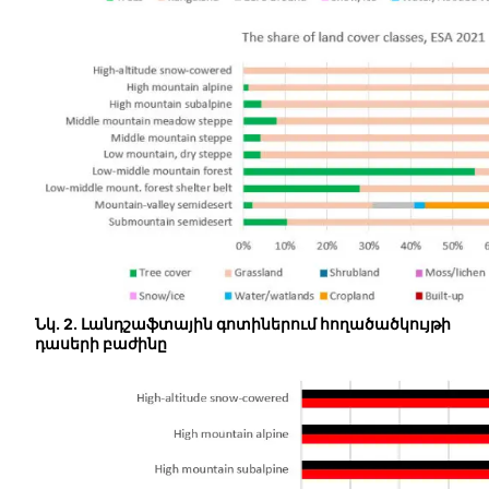
Նկ. 2. Լանդշաֆտային գոտիներում հողածածկույթի
դասերի բաժինը