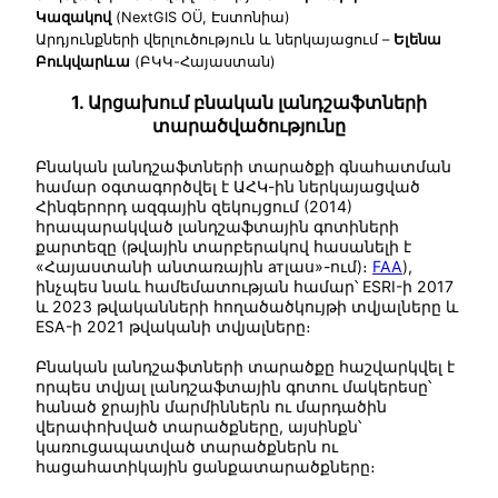
Կազակով
(NextGIS OÜ, Էստոնիա)
Արդյունքների վերլուծություն և ներկայացում –
Ելենա
Բուկվարևա
(ԲԿԿ-Հայաստան)
1. Արցախում բնական լանդշաֆտների
տարածվածությունը
Բնական լանդշաֆտների տարածքի գնահատման
համար օգտագործվել է ԱՀԿ-ին ներկայացված
Հինգերորդ ազգային զեկույցում (2014)
հրապարակված լանդշաֆտային գոտիների
քարտեզը (թվային տարբերակով հասանելի է
«Հայաստանի անտառային атլաս»-ում)։
FAA
),
ինչպես նաև համեմատության համար՝ ESRI-ի 2017
և 2023 թվականների հողածածկույթի տվյալները և
ESA-ի 2021 թվականի տվյալները։
Բնական լանդշաֆտների տարածքը հաշվարկվել է
որպես տվյալ լանդշաֆտային գոտու մակերեսը՝
հանած ջրային մարմիններն ու մարդածին
վերափոխված տարածքները, այսինքն՝
կառուցապատված տարածքներն ու
հացահատիկային ցանքատարածքները։